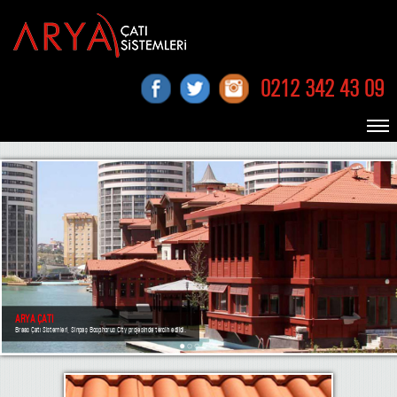
0212 342 43 09
ARYA ÇATI
Braas Çatı Sistemleri, Sinpaş Bosphorus City projesinde tercih edildi.