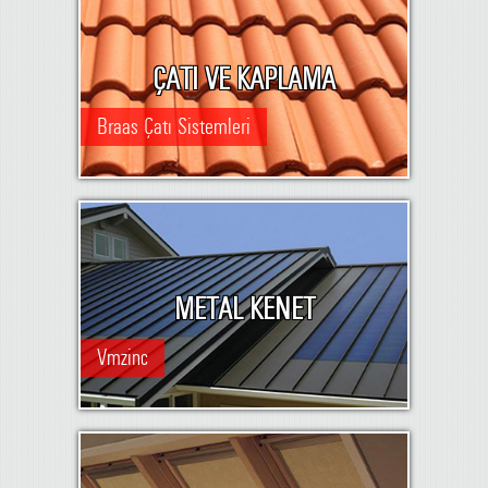
ÇATI VE KAPLAMA
Braas Çatı Sistemleri
METAL KENET
Vmzinc