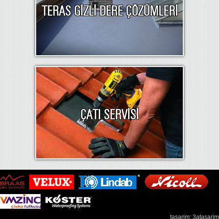
TERAS GİZLİ DERE ÇÖZÜMLERİ
ÇATI SERVİSİ
tasarim: 3atasarim