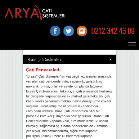
0212 342 43 09
Braas Çatı Sistemleri
Çatı Pencereleri
"Braas" Çatı Sistemleri'nin vazgeçilmez ürünleri arasında
yer alan çatı pencerelerinde, sağlamlık, geliştirilmiş
mekanik fonksiyonlar ve estetik ön planda tutuluyor.
Braas Çatı Penceresi, tüketiciye, çatı projesinde herhangi
bir değişiklik yapmadan ve ek maliyet getirmeksizin, çatı
katını keyifli bir yaşam mekanı haline dönüştürme imkanı
sağlıyor. Kurutulmuş masif natürel Iskandinavya
çamından üretilen Braas Çatı Pencereleri özel bir
prosesle küfe karşı dayanıklı hale getiriliyor. Braas Çatı
Pencerelerinde kapama kolu, tüm modellerde, kullanım
kolaylığı sağlaması açısından pencerenin alt kısmında
yer alıyor. Biri havalandırma, diğeri tam kapama
pozisyonu olmak üzere iki kademeli kapama