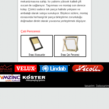
mekanizmasına sahip. Isı yalıtımı yüksek kaliteli çift
ısıcam ile sağlanıyor. Taşınması ve montajı son derece
kolay. Çünkü sadece tek parça halinde yekpare ve
ambalajlı olarak satışa sunuluyor. Böylece sizlere, montaj
esnasında herhangi bir parça birleştirme zorunluluğu
doğmadan direkt olarak yuvasına yerleştirmek düşüyor.
Çatı Penceresi
Braas Aksesuarlar
Braas Çatı Penceresi
tasarim: 3atasarim