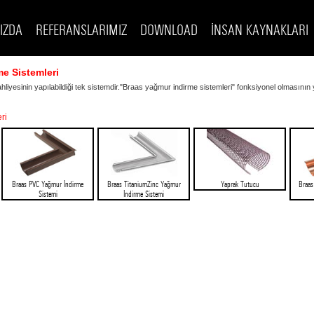
IZDA
REFERANSLARIMIZ
DOWNLOAD
İNSAN KAYNAKLARI
e Sistemleri
hliyesinin yapılabildiği tek sistemdir."Braas yağmur indirme sistemleri" fonksiyonel olmasın
ri
Braas PVC Yağmur İndirme
Braas TitaniumZinc Yağmur
Yaprak Tutucu
Braas
Sistemi
İndirme Sistemi