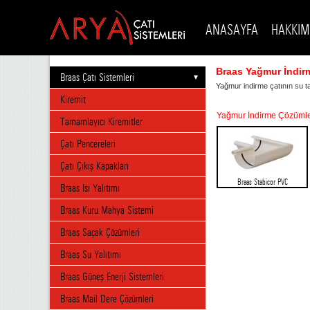
ANASAYFA
HAKKIM
Braas Yağmur İndirm
Braas Çatı Sistemleri
Yağmur indirme çatının su ta
Kiremit
Yağmur İndirme Çözümle
Tamamlayıcı Kiremitler
Çatı Pencereleri
Çatı Çıkış Kapakları
Braas Stabicor PVC
Braas Isı Yalıtımı
Braas Kuru Mahya Sistemi
Braas Saçak Çözümleri
Braas Su Yalıtımı
Braas Güneş Enerji Sistemleri
Braas Mail Dere Çözümleri