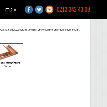
0212 342 43 09
İLETİŞİM
ın yanında oldukça estetik ve uzun ömre sahip ürünlerden oluşmaktadır.
 Bakır Yağmur İndirme
Sistemi