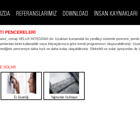
IZDA
REFERANSLARIMIZ
DOWNLOAD
İNSAN KAYNAKLARI
TI PENCERELERİ
sanız, cevap VELUX INTEGRA® dır. Uzaktan kumandalı bu yenilikçi sistemle pencere, perde v
ardan birini kullanabilir veya ihtiyaçlarınıza göre kendi programınızı oluşturabilirsiniz: Uy
stediğiniz pencereye daha hızlı ve daha kolay ulaşabilirsiniz. Elektrikli ve solar opsiyonla
VE SOLAR
Ev Güvenliği
Yağmurdan Korkmayın