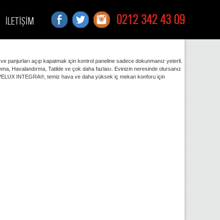
0212 342 43 09
İLETİŞİM
e panjurları açıp kapatmak için kontrol paneline sadece dokunmanız yeterli.
anma, Havalandırma, Tatilde ve çok daha fazlası. Evinizin neresinde olursanız
rı ile VELUX INTEGRA®, temiz hava ve daha yüksek iç mekan konforu için