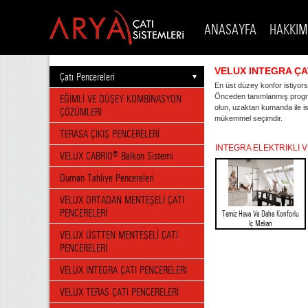
ANASAYFA
HAKKIM
VELUX INTEGRA ÇA
Çatı Pencereleri
En üst düzey konfor istiyor
EĞİMLİ VE DÜŞEY KOMBİNASYON
Önceden tanımlanmış programl
olun, uzaktan kumanda ile i
ÇÖZÜMLERİ
mükemmel seçimdir.
TERASA ÇIKIŞ PENCERELERİ
INTEGRA ELEKTRIKLI 
VELUX CABRIO® Balkon Sistemi
Duman Tahliye Pencereleri
VELUX ORTADAN MENTEŞELİ ÇATI
PENCERELERİ
Temiz Hava Ve Daha Konforlu
Iç Mekan
VELUX ÜSTTEN MENTEŞELİ ÇATI
PENCERELERİ
VELUX INTEGRA ÇATI PENCERELERİ
VELUX TERAS ÇATI PENCERELERİ