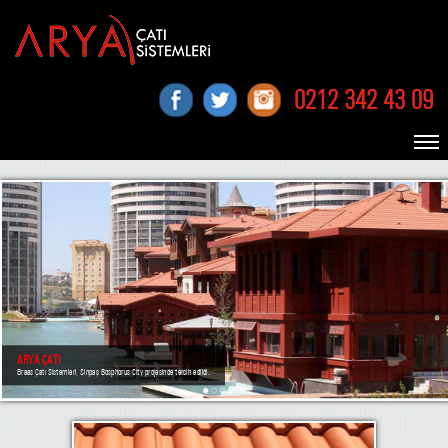
0212 342 43 09
ARYA ÇATI
Braas Çatı Sistemleri, Sinpaş Bosphorus City projesinde tercih edildi.