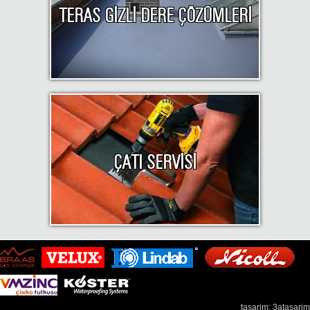
TERAS GİZLİ DERE ÇÖZÜMLERİ
ÇATI SERVİSİ
tasarim: 3atasarim