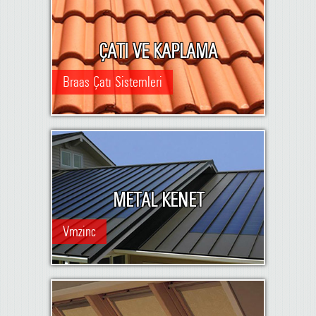
ÇATI VE KAPLAMA
Braas Çatı Sistemleri
METAL KENET
Vmzinc